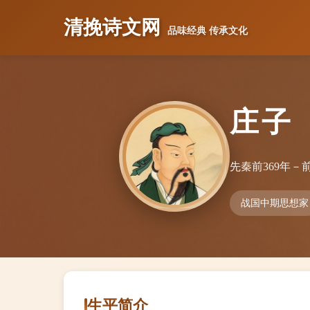
清挽诗文网
品味经典 传承文化
庄子
先秦
前369年－前
战国中期思想家
生平简介