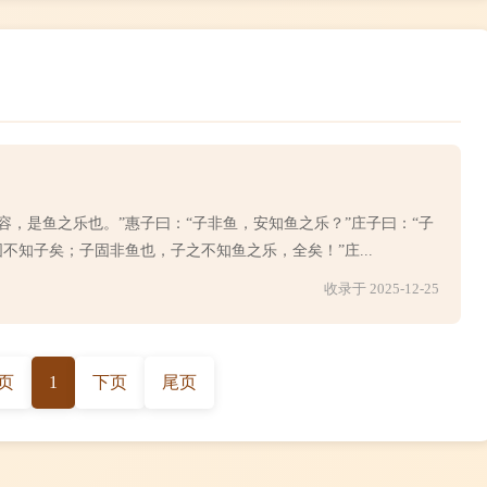
容，是鱼之乐也。”惠子曰：“子非鱼，安知鱼之乐？”庄子曰：“子
不知子矣；子固非鱼也，子之不知鱼之乐，全矣！”庄...
收录于 2025-12-25
页
1
下页
尾页