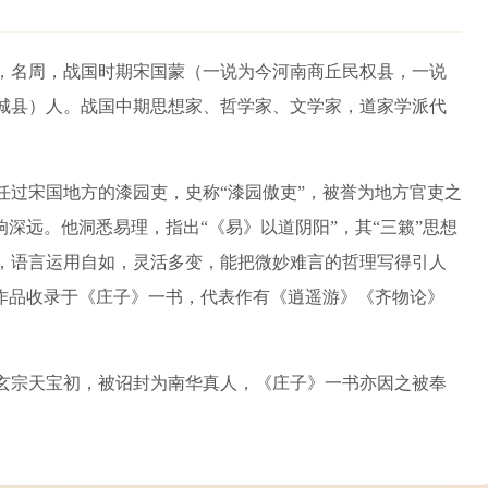
年），名周，战国时期宋国蒙（一说为今河南商丘民权县，一说
城县）人。战国中期思想家、哲学家、文学家，道家学派代
任过宋国地方的漆园吏，史称“漆园傲吏”，被誉为地方官吏之
响深远。他洞悉易理，指出“《易》以道阴阳”，其“三籁”思想
，语言运用自如，灵活多变，能把微妙难言的哲理写得引人
其作品收录于《庄子》一书，代表作有《逍遥游》《齐物论》
玄宗天宝初，被诏封为南华真人，《庄子》一书亦因之被奉